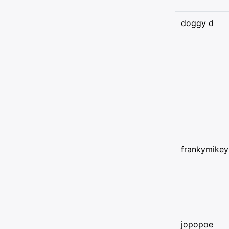
doggy d
frankymikey
jopopoe