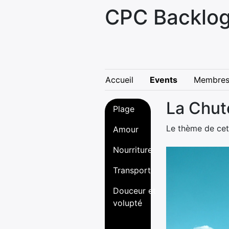
CPC Backlog
Accueil
Events
Membre
La Chut
Plage
Le thème de cet
Amour
Nourriture
Transport
Douceur et
volupté