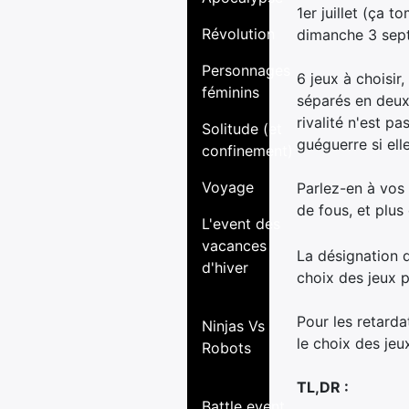
1er juillet (ça 
Révolution
dimanche 3 sept
Personnages
6 jeux à choisir
féminins
séparés en deux 
rivalité n'est p
Solitude (et
guéguerre si ell
confinement)
Voyage
Parlez-en à vos 
de fous, et plus
L'event des
vacances
La désignation d
d'hiver
choix des jeux p
Pour les retarda
Ninjas Vs
le choix des jeu
Robots
TL,DR :
Battle event