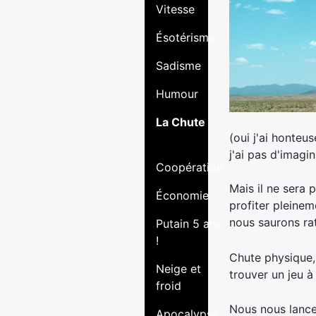
Vitesse
Ésotérisme
Sadisme
Humour
La Chute
(oui j'ai honte
j'ai pas d'imagin
Coopération
Mais il ne sera 
Économie
profiter pleinem
nous saurons ra
Putain 5 ans
!
Chute physique,
Neige et
trouver un jeu 
froid
Nous nous lance
Apocalypse