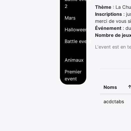
2
Thème
: La Chu
Inscriptions
: ju
Mars
merci de vous si
Événement
: du
Halloween
Nombre de jeu
Battle event
L'event est en t
Animaux
Premier
event
Noms
acdctabs