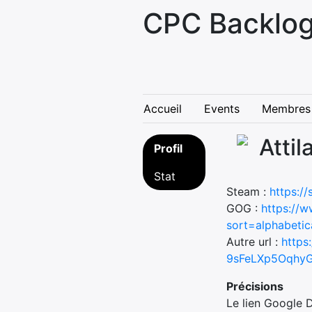
CPC Backlog
Accueil
Events
Membres
Atti
Profil
Stat
Steam :
https:/
GOG :
https://
sort=alphabetic
Autre url :
https
9sFeLXp5Oqhy
Précisions
Le lien Google 