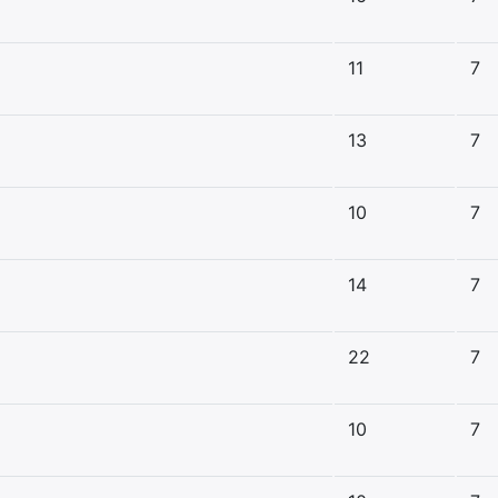
11
7
13
7
10
7
14
7
22
7
10
7