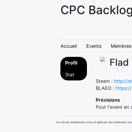
CPC Backlog
Accueil
Events
Membres
Flad
Profil
Stat
Steam :
http://
BLAEO :
https:
Précisions
Pour l'event en 
Ce site est entièrement conçu et géré par des bénévoles i