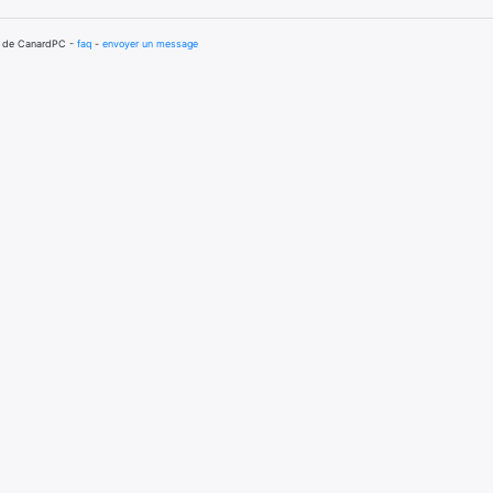
té de CanardPC -
faq
-
envoyer un message