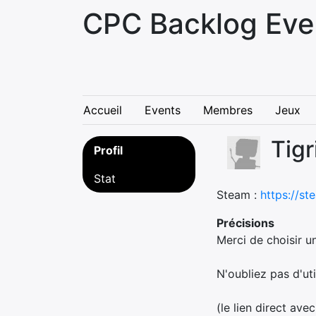
CPC Backlog Eve
Accueil
Events
Membres
Jeux
Tigr
Profil
Stat
Steam :
https://s
Précisions
Merci de choisir u
N'oubliez pas d'util
(le lien direct ave