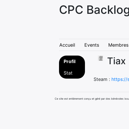
CPC Backlog
Accueil
Events
Membres
Tiax
Profil
Stat
Steam :
https:/
Ce site est entièrement conçu et géré par des bénévoles i