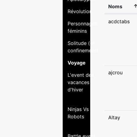
Noms
Révolution
acdctabs
Personnages
féminins
Solitude (et
confinement)
Voyage
ajcrou
L'event des
vacances
d'hiver
Ninjas Vs
Robots
Altay
Battle event