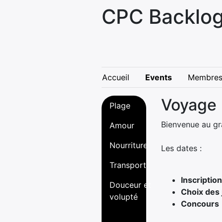
CPC Backlog
Accueil
Events
Membre
Voyage
Plage
Bienvenue au gra
Amour
Nourriture
Les dates :
Transport
Inscription
Douceur et
Choix des 
volupté
Concours