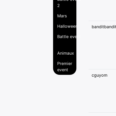
2
Mars
Halloween
banditbandi
Battle event
Animaux
Premier
event
cguyom