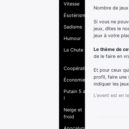
Vitesse
Nombre de jeux 
Ésotérisme
Si vous ne pouve
Sadisme
jeux, dîtes le no
jeux à votre pla
Humour
Le thème de cet
La Chute
de le faire en vra
Coopération
Et pour ceux qui
profil, faire une
Économie
indiquer les jeux
Putain 5 ans
L'event est en t
!
Neige et
froid
Apocalypse